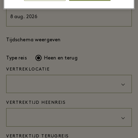
DATUM VAN REIS
Tijdschema weergeven
Type reis
Heen en terug
VERTREKLOCATIE
VERTREKTIJD HEENREIS
VERTREKTIJD TERUGREIS