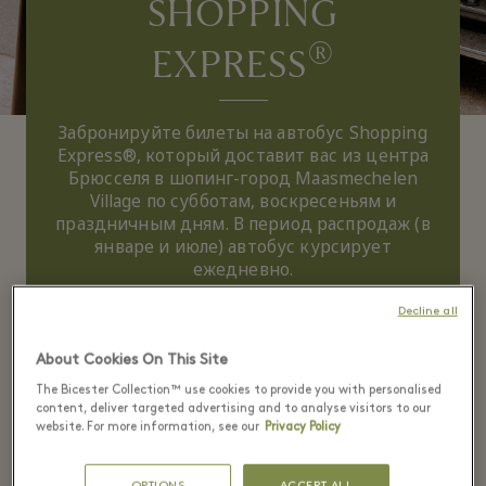
SHOPPING
®
EXPRESS
Забронируйте билеты на автобус Shopping
Express®, который доставит вас из центра
Брюсселя в шопинг-город Maasmechelen
Village по субботам, воскресеньям и
праздничным дням. В период распродаж (в
январе и июле) автобус курсирует
ежедневно.
Decline all
About Cookies On This Site
The Bicester Collection™ use cookies to provide you with personalised
content, deliver targeted advertising and to analyse visitors to our
БУТИК-ГОРОДОК
website. For more information, see our
Privacy Policy
OPTIONS
ACCEPT ALL