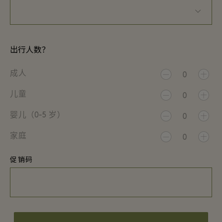
出行人数？
成人
0
儿童
0
婴儿（0-5 岁）
0
家庭
0
促销码