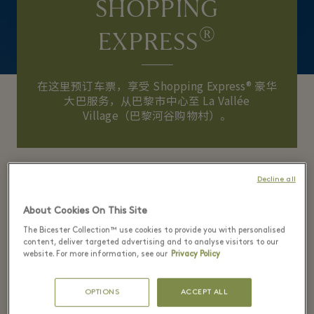
SHOPPING
®
EXPRESS
在这里预订车票，享受 Shopping Express® 豪华
大巴服务，从巴黎市中心至 La Vallée
Village（巴黎河谷购物村）。
Decline all
购物村
About Cookies On This Site
The Bicester Collection™ use cookies to provide you with personalised
content, deliver targeted advertising and to analyse visitors to our
website. For more information, see our
Privacy Policy
您打算什么时候到访 La Vallee Village？
OPTIONS
ACCEPT ALL
旅游日期