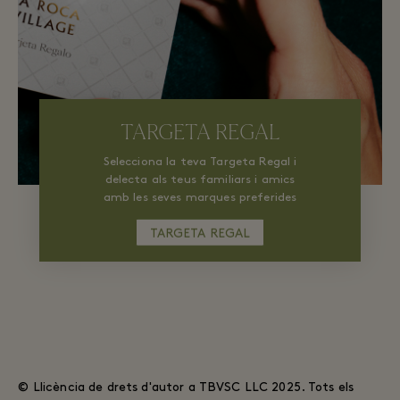
TARGETA REGAL
Selecciona la teva Targeta Regal i
delecta als teus familiars i amics
amb les seves marques preferides
amb descomptes de fins al 60%
TARGETA REGAL
sobre el preu original.
© Llicència de drets d'autor a TBVSC LLC 2025. Tots els