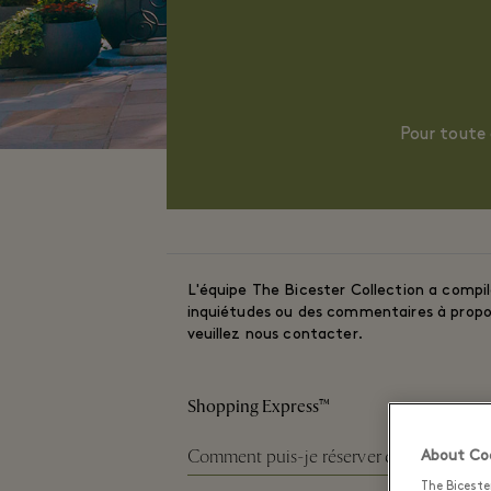
Pour toute 
L'équipe The Bicester Collection a compilé
inquiétudes ou des commentaires à propos 
veuillez nous contacter.
Shopping Express™
Comment puis-je réserver des billets pou
About Coo
The Biceste