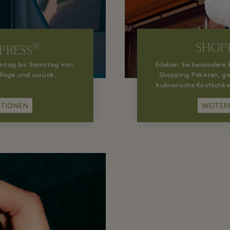
®
SHOP
PRESS
ontag bis Samstag von
Erleben Sie besondere 
llage und zurück.
Shopping Paketen, ge
kulinarische Köstlichke
einzigar
ATIONEN
WEITER