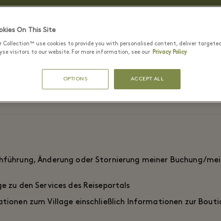
KONTAKT
kies On This Site
r Collection™ use cookies to provide you with personalised content, deliver targete
se visitors to our website. For more information, see our
Privacy Policy
Fragen, Anliegen oder Kommentare zu unseren Buchungsdienst
Website haben, zögern Sie nicht, uns zu kontaktieren.
OPTIONS
ACCEPT ALL
chführung, Änderung oder Stornierung meiner Buchung/mei
e zu den Services des Reiseportals
ationen zum Village einschließlich Informationen zur Bout