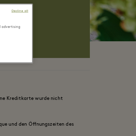
Decline all
d advertising
en oder der
ne Kreditkarte wurde nicht
ique und den Öffnungszeiten des