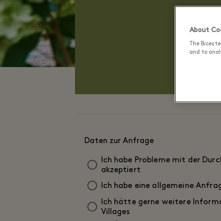
About Coo
The Biceste
and to analy
Falls Sie 
Daten zur Anfrage
Ich habe Probleme mit der Dur
akzeptiert
Ich habe eine allgemeine Anfrag
Ich hätte gerne weitere Inform
Villages