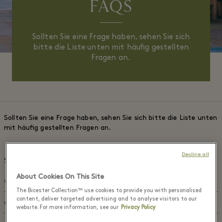
FAQS
Sollten Sie eine Frage haben, sehen Sie sich
bitte die Liste unten mit häufig gestellten
Fragen an.
Sollten Sie eine Frage haben, sehen Sie sich bitte die Liste unten
mit häufig gestellten Fragen an.
Decline all
Shopping Express™
About Cookies On This Site
Wie kann ich Tickets für den Shopping Express™ buchen?
The Bicester Collection™ use cookies to provide you with personalised
content, deliver targeted advertising and to analyse visitors to our
Tickets können online gebucht werden
Wie kann ich meine Buchung stornieren?
website. For more information, see our
Privacy Policy
https://www.thebicestervillageshoppingcollection.com/e-