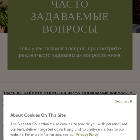
ЧАСТО
ЗАДАВАЕМЫЕ
ВОПРОСЫ
Если у вас появился вопрос, просмотрите
раздел часто задаваемых вопросов ниже.
Здесь вы найдете ответы на часто задаваемые вопросы о
шопинг-городах коллекции The Bicester Village Shopping
Decline all
Collection®.
About Cookies On This Site
The Bicester Collection™ use cookies to provide you with personalised
Shopping Express™
content, deliver targeted advertising and to analyse visitors to our
website. For more information, see our
Privacy Policy